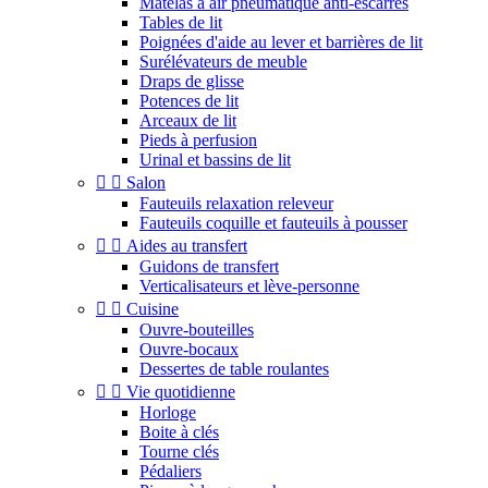
Matelas à air pneumatique anti-escarres
Tables de lit
Poignées d'aide au lever et barrières de lit
Surélévateurs de meuble
Draps de glisse
Potences de lit
Arceaux de lit
Pieds à perfusion
Urinal et bassins de lit


Salon
Fauteuils relaxation releveur
Fauteuils coquille et fauteuils à pousser


Aides au transfert
Guidons de transfert
Verticalisateurs et lève-personne


Cuisine
Ouvre-bouteilles
Ouvre-bocaux
Dessertes de table roulantes


Vie quotidienne
Horloge
Boite à clés
Tourne clés
Pédaliers