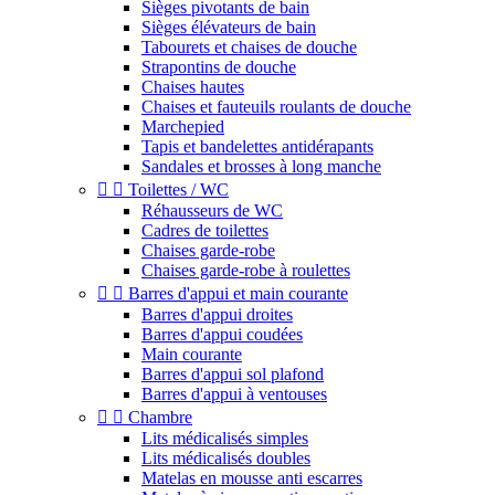
Sièges pivotants de bain
Sièges élévateurs de bain
Tabourets et chaises de douche
Strapontins de douche
Chaises hautes
Chaises et fauteuils roulants de douche
Marchepied
Tapis et bandelettes antidérapants
Sandales et brosses à long manche


Toilettes / WC
Réhausseurs de WC
Cadres de toilettes
Chaises garde-robe
Chaises garde-robe à roulettes


Barres d'appui et main courante
Barres d'appui droites
Barres d'appui coudées
Main courante
Barres d'appui sol plafond
Barres d'appui à ventouses


Chambre
Lits médicalisés simples
Lits médicalisés doubles
Matelas en mousse anti escarres