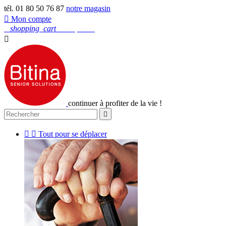
tél. 01 80 50 76 87
notre magasin

Mon compte
0
shopping_cart
Mon panier

continuer à profiter de la vie !



Tout pour se déplacer