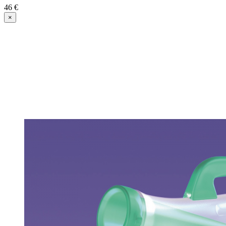
46 €
×