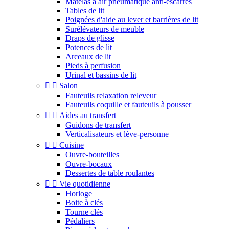
Matelas à air pneumatique anti-escarres
Tables de lit
Poignées d'aide au lever et barrières de lit
Surélévateurs de meuble
Draps de glisse
Potences de lit
Arceaux de lit
Pieds à perfusion
Urinal et bassins de lit


Salon
Fauteuils relaxation releveur
Fauteuils coquille et fauteuils à pousser


Aides au transfert
Guidons de transfert
Verticalisateurs et lève-personne


Cuisine
Ouvre-bouteilles
Ouvre-bocaux
Dessertes de table roulantes


Vie quotidienne
Horloge
Boite à clés
Tourne clés
Pédaliers