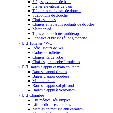
Sièges pivotants de bain
Sièges élévateurs de bain
Tabourets et chaises de douche
Strapontins de douche
Chaises hautes
Chaises et fauteuils roulants de douche
Marchepied
Tapis et bandelettes antidérapants
Sandales et brosses à long manche


Toilettes / WC
Réhausseurs de WC
Cadres de toilettes
Chaises garde-robe
Chaises garde-robe à roulettes


Barres d'appui et main courante
Barres d'appui droites
Barres d'appui coudées
Main courante
Barres d'appui sol plafond
Barres d'appui à ventouses


Chambre
Lits médicalisés simples
Lits médicalisés doubles
Matelas en mousse anti escarres