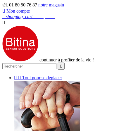
tél. 01 80 50 76 87
notre magasin

Mon compte
0
shopping_cart
Mon panier

continuer à profiter de la vie !



Tout pour se déplacer