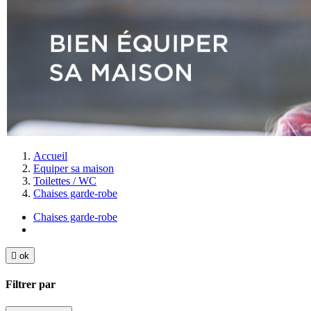
Accueil
Equiper sa maison
Toilettes / WC
Chaises garde-robe
Chaises garde-robe

ok
Filtrer par