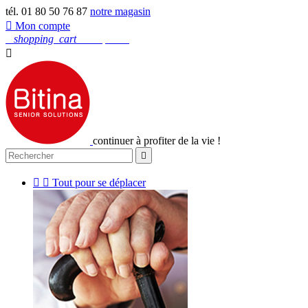
tél. 01 80 50 76 87
notre magasin

Mon compte
0
shopping_cart
Mon panier

continuer à profiter de la vie !



Tout pour se déplacer