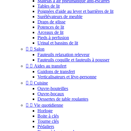
Matelas à air pneumatique anti-escarres
Tables de lit
Poignées d'aide au lever et barrières de lit
Surélévateurs de meuble
Draps de glisse
Potences de lit
Arceaux de lit
Pieds à perfusion
Urinal et bassins de lit


Salon
Fauteuils relaxation releveur
Fauteuils coquille et fauteuils à pousser


Aides au transfert
Guidons de transfert
Verticalisateurs et lève-personne


Cuisine
Ouvre-bouteilles
Ouvre-bocaux
Dessertes de table roulantes


Vie quotidienne
Horloge
Boite à clés
Tourne clés
Pédaliers