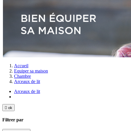
Accueil
Equiper sa maison
Chambre
Arceaux de lit
Arceaux de lit

ok
Filtrer par