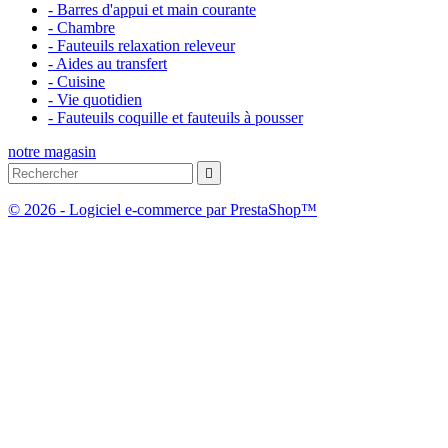
- Barres d'appui et main courante
- Chambre
- Fauteuils relaxation releveur
- Aides au transfert
- Cuisine
- Vie quotidien
- Fauteuils coquille et fauteuils à pousser
notre magasin

© 2026 - Logiciel e-commerce par PrestaShop™