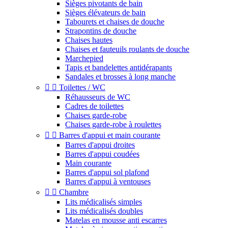
Sièges pivotants de bain
Sièges élévateurs de bain
Tabourets et chaises de douche
Strapontins de douche
Chaises hautes
Chaises et fauteuils roulants de douche
Marchepied
Tapis et bandelettes antidérapants
Sandales et brosses à long manche


Toilettes / WC
Réhausseurs de WC
Cadres de toilettes
Chaises garde-robe
Chaises garde-robe à roulettes


Barres d'appui et main courante
Barres d'appui droites
Barres d'appui coudées
Main courante
Barres d'appui sol plafond
Barres d'appui à ventouses


Chambre
Lits médicalisés simples
Lits médicalisés doubles
Matelas en mousse anti escarres