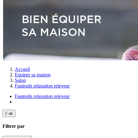
Accueil
Equiper sa maison
Salon
Fauteuils relaxation releveur
Fauteuils relaxation releveur

ok
Filtrer par