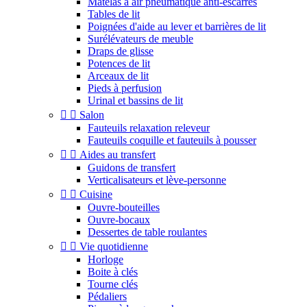
Matelas à air pneumatique anti-escarres
Tables de lit
Poignées d'aide au lever et barrières de lit
Surélévateurs de meuble
Draps de glisse
Potences de lit
Arceaux de lit
Pieds à perfusion
Urinal et bassins de lit


Salon
Fauteuils relaxation releveur
Fauteuils coquille et fauteuils à pousser


Aides au transfert
Guidons de transfert
Verticalisateurs et lève-personne


Cuisine
Ouvre-bouteilles
Ouvre-bocaux
Dessertes de table roulantes


Vie quotidienne
Horloge
Boite à clés
Tourne clés
Pédaliers