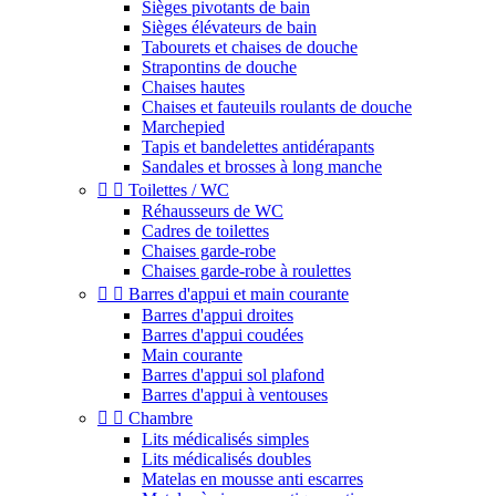
Sièges pivotants de bain
Sièges élévateurs de bain
Tabourets et chaises de douche
Strapontins de douche
Chaises hautes
Chaises et fauteuils roulants de douche
Marchepied
Tapis et bandelettes antidérapants
Sandales et brosses à long manche


Toilettes / WC
Réhausseurs de WC
Cadres de toilettes
Chaises garde-robe
Chaises garde-robe à roulettes


Barres d'appui et main courante
Barres d'appui droites
Barres d'appui coudées
Main courante
Barres d'appui sol plafond
Barres d'appui à ventouses


Chambre
Lits médicalisés simples
Lits médicalisés doubles
Matelas en mousse anti escarres