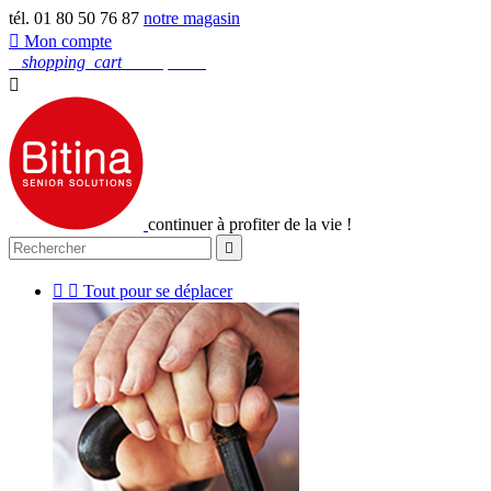
tél. 01 80 50 76 87
notre magasin

Mon compte
0
shopping_cart
Mon panier

continuer à profiter de la vie !



Tout pour se déplacer