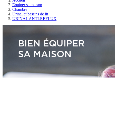
Accueil
Equiper sa maison
Chambre
Urinal et bassins de lit
URINAL ANTI-REFLUX