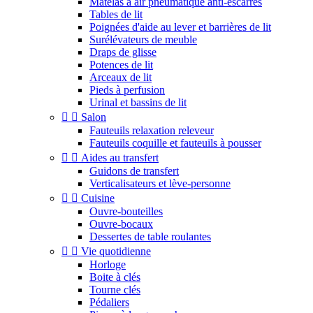
Matelas à air pneumatique anti-escarres
Tables de lit
Poignées d'aide au lever et barrières de lit
Surélévateurs de meuble
Draps de glisse
Potences de lit
Arceaux de lit
Pieds à perfusion
Urinal et bassins de lit


Salon
Fauteuils relaxation releveur
Fauteuils coquille et fauteuils à pousser


Aides au transfert
Guidons de transfert
Verticalisateurs et lève-personne


Cuisine
Ouvre-bouteilles
Ouvre-bocaux
Dessertes de table roulantes


Vie quotidienne
Horloge
Boite à clés
Tourne clés
Pédaliers