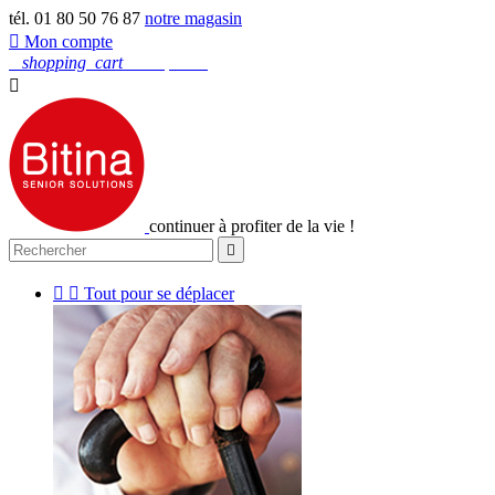
tél. 01 80 50 76 87
notre magasin

Mon compte
0
shopping_cart
Mon panier

continuer à profiter de la vie !



Tout pour se déplacer