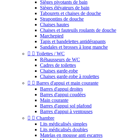
Sièges pivotants de bain
Sièges élévateurs de bain
Tabourets et chaises de douche
Strapontins de douche
Chaises hautes
Chaises et fauteuils roulants de douche
Marchepied
Tapis et bandelettes antidérapants
Sandales et brosses à long manche


Toilettes / WC
Réhausseurs de WC
Cadres de toilettes
Chaises garde-robe
Chaises garde-robe à roulettes


Barres d'appui et main courante
Barres d'appui droites
Barres d'appui coudées
Main courante
Barres d'appui sol plafond
Barres d'appui à ventouses


Chambre
Lits médicalisés simples
Lits médicalisés doubles
Matelas en mousse anti escarres