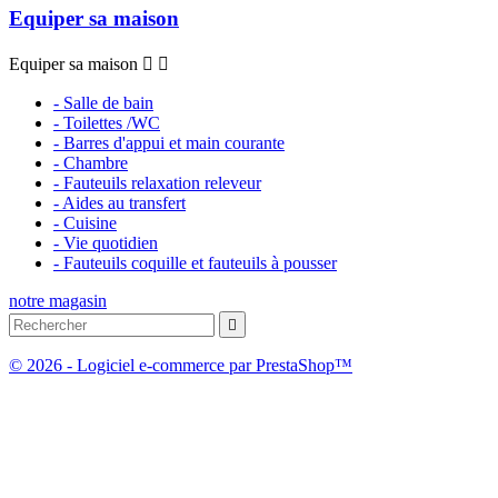
Equiper sa maison
Equiper sa maison


- Salle de bain
- Toilettes /WC
- Barres d'appui et main courante
- Chambre
- Fauteuils relaxation releveur
- Aides au transfert
- Cuisine
- Vie quotidien
- Fauteuils coquille et fauteuils à pousser
notre magasin

© 2026 - Logiciel e-commerce par PrestaShop™