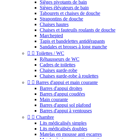
Sièges pivotants de bain
Sièges élévateurs de bain
Tabourets et chaises de douche
Strapontins de douche
Chaises hautes
Chaises et fauteuils roulants de douche
Marchepied
Tapis et bandelettes antidérapants
Sandales et brosses à long manche


Toilettes / WC
Réhausseurs de WC
Cadres de toilettes
Chaises garde-robe
Chaises garde-robe à roulettes


Barres d'appui et main courante
Barres d'appui droites
Barres d'appui coudées
Main courante
Barres d'appui sol plafond
Barres d'appui à ventouses


Chambre
Lits médicalisés simples
Lits médicalisés doubles
Matelas en mousse anti escarres