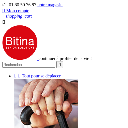
tél. 01 80 50 76 87
notre magasin

Mon compte
0
shopping_cart
Mon panier

continuer à profiter de la vie !



Tout pour se déplacer