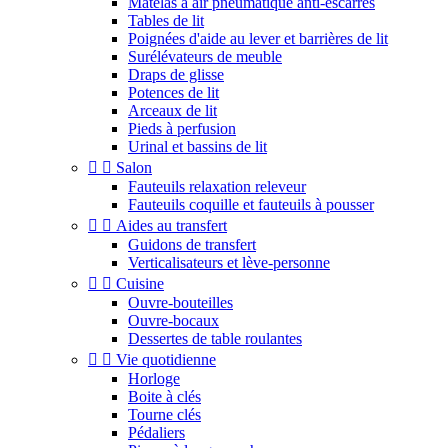
Matelas à air pneumatique anti-escarres
Tables de lit
Poignées d'aide au lever et barrières de lit
Surélévateurs de meuble
Draps de glisse
Potences de lit
Arceaux de lit
Pieds à perfusion
Urinal et bassins de lit


Salon
Fauteuils relaxation releveur
Fauteuils coquille et fauteuils à pousser


Aides au transfert
Guidons de transfert
Verticalisateurs et lève-personne


Cuisine
Ouvre-bouteilles
Ouvre-bocaux
Dessertes de table roulantes


Vie quotidienne
Horloge
Boite à clés
Tourne clés
Pédaliers