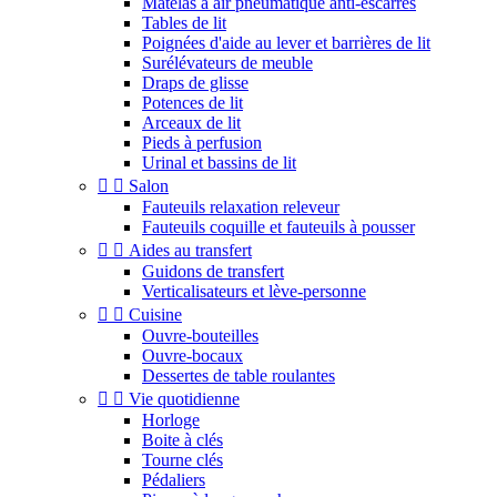
Matelas à air pneumatique anti-escarres
Tables de lit
Poignées d'aide au lever et barrières de lit
Surélévateurs de meuble
Draps de glisse
Potences de lit
Arceaux de lit
Pieds à perfusion
Urinal et bassins de lit


Salon
Fauteuils relaxation releveur
Fauteuils coquille et fauteuils à pousser


Aides au transfert
Guidons de transfert
Verticalisateurs et lève-personne


Cuisine
Ouvre-bouteilles
Ouvre-bocaux
Dessertes de table roulantes


Vie quotidienne
Horloge
Boite à clés
Tourne clés
Pédaliers