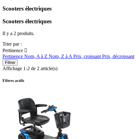
Scooters électriques
Scooters électriques
Il y a 2 produits.
Trier par :
Pertinence

Pertinence
Nom, A à Z
Nom, Z à A
Prix, croissant
Prix, décroissant
Filtrer
Affichage 1-2 de 2 article(s)
Filtres actifs