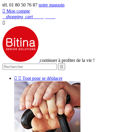
tél. 01 80 50 76 87
notre magasin

Mon compte
0
shopping_cart
Mon panier

continuer à profiter de la vie !



Tout pour se déplacer