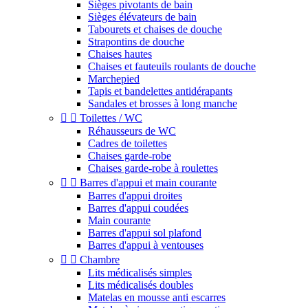
Sièges pivotants de bain
Sièges élévateurs de bain
Tabourets et chaises de douche
Strapontins de douche
Chaises hautes
Chaises et fauteuils roulants de douche
Marchepied
Tapis et bandelettes antidérapants
Sandales et brosses à long manche


Toilettes / WC
Réhausseurs de WC
Cadres de toilettes
Chaises garde-robe
Chaises garde-robe à roulettes


Barres d'appui et main courante
Barres d'appui droites
Barres d'appui coudées
Main courante
Barres d'appui sol plafond
Barres d'appui à ventouses


Chambre
Lits médicalisés simples
Lits médicalisés doubles
Matelas en mousse anti escarres