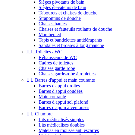
Sièges pivotants de bain
Sièges élévateurs de bain
Tabourets et chaises de douche
Strapontins de douche
Chaises hautes
Chaises et fauteuils roulants de douche
Marchepied
Tapis et bandelettes antidérapants
Sandales et brosses à long manche


Toilettes / WC
Réhausseurs de WC
Cadres de toilettes
Chaises garde-robe
Chaises garde-robe à roulettes


Barres d'appui et main courante
Barres d'appui droites
Barres d'appui coudées
Main courante
Barres d'appui sol plafond
Barres d'appui à ventouses


Chambre
Lits médicalisés simples
Lits médicalisés doubles
Matelas en mousse anti escarres