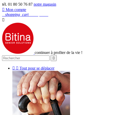
tél. 01 80 50 76 87
notre magasin

Mon compte
0
shopping_cart
Mon panier

continuer à profiter de la vie !



Tout pour se déplacer