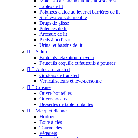
Matelas à air pneumatique anti-escarres
Tables de lit
Poignées d'aide au lever et barrières de lit
Surélévateurs de meuble
Draps de glisse
Potences de lit
Arceaux de lit
Pieds à perfusion
Urinal et bassins de lit


Salon
Fauteuils relaxation releveur
Fauteuils coquille et fauteuils à pousser


Aides au transfert
Guidons de transfert
Verticalisateurs et lève-personne


Cuisine
Ouvre-bouteilles
Ouvre-bocaux
Dessertes de table roulantes


Vie quotidienne
Horloge
Boite à clés
Tourne clés
Pédaliers