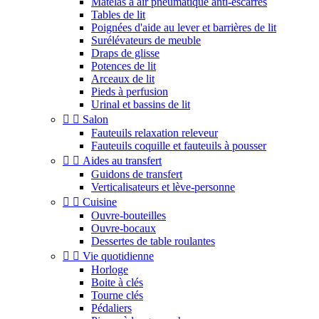
Matelas à air pneumatique anti-escarres
Tables de lit
Poignées d'aide au lever et barrières de lit
Surélévateurs de meuble
Draps de glisse
Potences de lit
Arceaux de lit
Pieds à perfusion
Urinal et bassins de lit


Salon
Fauteuils relaxation releveur
Fauteuils coquille et fauteuils à pousser


Aides au transfert
Guidons de transfert
Verticalisateurs et lève-personne


Cuisine
Ouvre-bouteilles
Ouvre-bocaux
Dessertes de table roulantes


Vie quotidienne
Horloge
Boite à clés
Tourne clés
Pédaliers