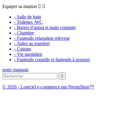
Equiper sa maison


- Salle de bain
- Toilettes /WC
- Barres d'appui et main courante
- Chambre
- Fauteuils relaxation releveur
- Aides au transfert
- Cuisine
- Vie quotidien
- Fauteuils coquille et fauteuils à pousser
notre magasin

© 2026 - Logiciel e-commerce par PrestaShop™