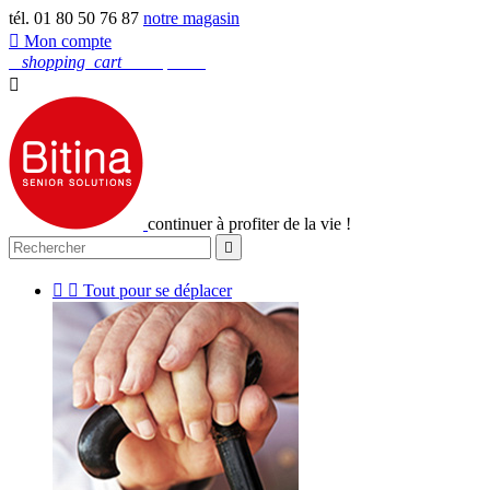
tél. 01 80 50 76 87
notre magasin

Mon compte
0
shopping_cart
Mon panier

continuer à profiter de la vie !



Tout pour se déplacer