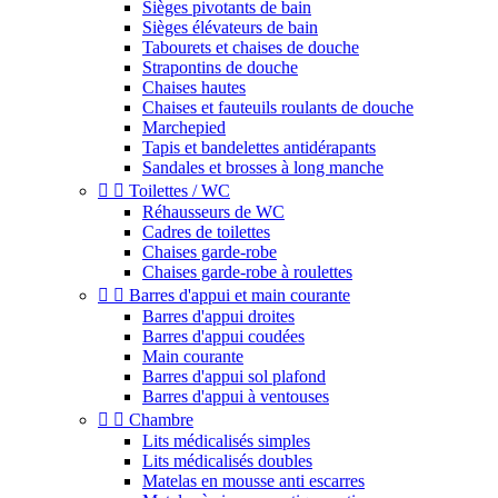
Sièges pivotants de bain
Sièges élévateurs de bain
Tabourets et chaises de douche
Strapontins de douche
Chaises hautes
Chaises et fauteuils roulants de douche
Marchepied
Tapis et bandelettes antidérapants
Sandales et brosses à long manche


Toilettes / WC
Réhausseurs de WC
Cadres de toilettes
Chaises garde-robe
Chaises garde-robe à roulettes


Barres d'appui et main courante
Barres d'appui droites
Barres d'appui coudées
Main courante
Barres d'appui sol plafond
Barres d'appui à ventouses


Chambre
Lits médicalisés simples
Lits médicalisés doubles
Matelas en mousse anti escarres