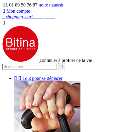
tél. 01 80 50 76 87
notre magasin

Mon compte
0
shopping_cart
Mon panier

continuer à profiter de la vie !



Tout pour se déplacer