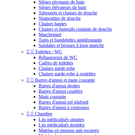
Sièges pivotants de bain
Sièges élévateurs de bain
Tabourets et chaises de douche
Strapontins de douche
Chaises hautes
Chaises et fauteuils roulants de douche
Marchepied
Tapis et bandelettes antidérapants
Sandales et brosses à long manche


Toilettes / WC
Réhausseurs de WC
Cadres de toilettes
Chaises garde-robe
Chaises garde-robe à roulettes


Barres d'appui et main courante
Barres d'appui droites
Barres d'appui coudées
Main courante
Barres d'appui sol plafond
Barres d'appui à ventouses


Chambre
Lits médicalisés simples
Lits médicalisés doubles
Matelas en mousse anti escarres