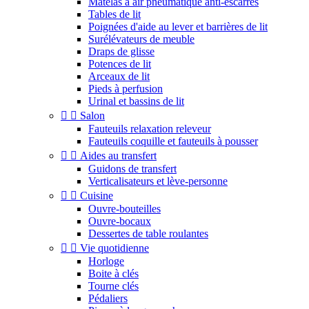
Matelas à air pneumatique anti-escarres
Tables de lit
Poignées d'aide au lever et barrières de lit
Surélévateurs de meuble
Draps de glisse
Potences de lit
Arceaux de lit
Pieds à perfusion
Urinal et bassins de lit


Salon
Fauteuils relaxation releveur
Fauteuils coquille et fauteuils à pousser


Aides au transfert
Guidons de transfert
Verticalisateurs et lève-personne


Cuisine
Ouvre-bouteilles
Ouvre-bocaux
Dessertes de table roulantes


Vie quotidienne
Horloge
Boite à clés
Tourne clés
Pédaliers