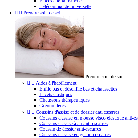
Pinces à long manche
Télécommande universelle


Prendre soin de soi
Prendre soin de soi


Aides à l'habillement
Enfile bas et désenfile bas et chaussettes
Lacets élastiques
Chaussons thérapeutiques
Grenouillères


Coussins d'assise et de dossier anti escarres
Coussins d'assise en mousse visco elastique anti-es
Coussins d'assise à air anti-escarres
Coussin de dossier anti-escarres
Coussins d'assise en gel anti escarres