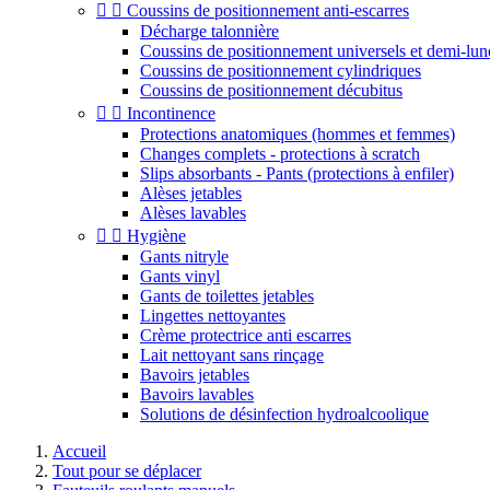


Coussins de positionnement anti-escarres
Décharge talonnière
Coussins de positionnement universels et demi-lun
Coussins de positionnement cylindriques
Coussins de positionnement décubitus


Incontinence
Protections anatomiques (hommes et femmes)
Changes complets - protections à scratch
Slips absorbants - Pants (protections à enfiler)
Alèses jetables
Alèses lavables


Hygiène
Gants nitryle
Gants vinyl
Gants de toilettes jetables
Lingettes nettoyantes
Crème protectrice anti escarres
Lait nettoyant sans rinçage
Bavoirs jetables
Bavoirs lavables
Solutions de désinfection hydroalcoolique
Accueil
Tout pour se déplacer