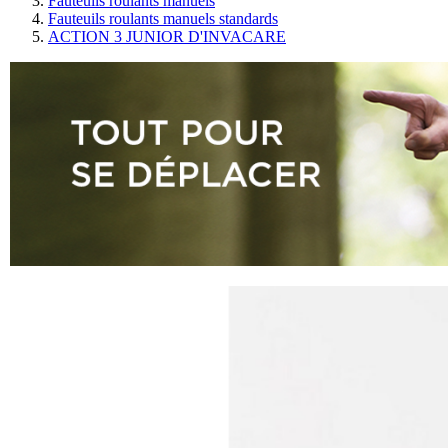
Fauteuils roulants manuels
Fauteuils roulants manuels standards
ACTION 3 JUNIOR D'INVACARE