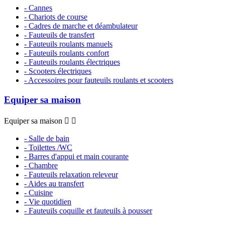
- Cannes
- Chariots de course
- Cadres de marche et déambulateur
- Fauteuils de transfert
- Fauteuils roulants manuels
- Fauteuils roulants confort
- Fauteuils roulants électriques
- Scooters électriques
- Accessoires pour fauteuils roulants et scooters
Equiper sa maison
Equiper sa maison


- Salle de bain
- Toilettes /WC
- Barres d'appui et main courante
- Chambre
- Fauteuils relaxation releveur
- Aides au transfert
- Cuisine
- Vie quotidien
- Fauteuils coquille et fauteuils à pousser