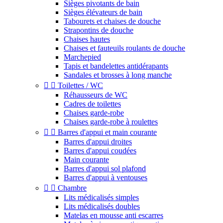
Sièges pivotants de bain
Sièges élévateurs de bain
Tabourets et chaises de douche
Strapontins de douche
Chaises hautes
Chaises et fauteuils roulants de douche
Marchepied
Tapis et bandelettes antidérapants
Sandales et brosses à long manche


Toilettes / WC
Réhausseurs de WC
Cadres de toilettes
Chaises garde-robe
Chaises garde-robe à roulettes


Barres d'appui et main courante
Barres d'appui droites
Barres d'appui coudées
Main courante
Barres d'appui sol plafond
Barres d'appui à ventouses


Chambre
Lits médicalisés simples
Lits médicalisés doubles
Matelas en mousse anti escarres