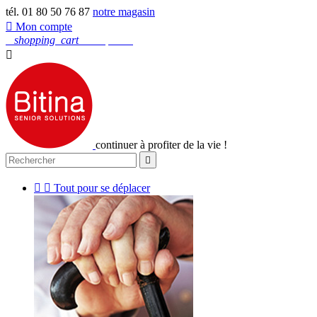
tél. 01 80 50 76 87
notre magasin

Mon compte
0
shopping_cart
Mon panier

continuer à profiter de la vie !



Tout pour se déplacer