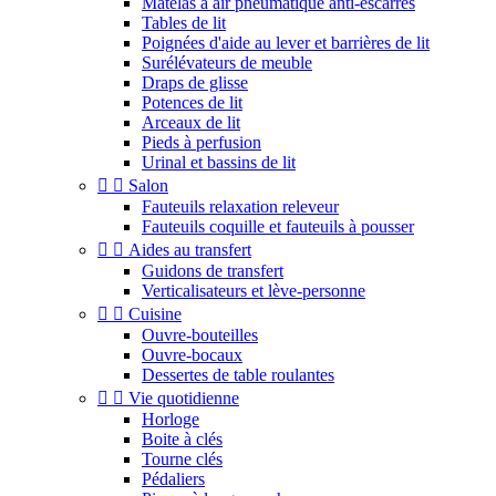
Matelas à air pneumatique anti-escarres
Tables de lit
Poignées d'aide au lever et barrières de lit
Surélévateurs de meuble
Draps de glisse
Potences de lit
Arceaux de lit
Pieds à perfusion
Urinal et bassins de lit


Salon
Fauteuils relaxation releveur
Fauteuils coquille et fauteuils à pousser


Aides au transfert
Guidons de transfert
Verticalisateurs et lève-personne


Cuisine
Ouvre-bouteilles
Ouvre-bocaux
Dessertes de table roulantes


Vie quotidienne
Horloge
Boite à clés
Tourne clés
Pédaliers