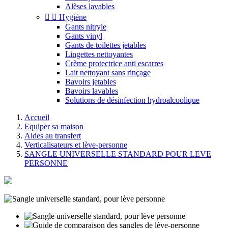
Alèses lavables


Hygiène
Gants nitryle
Gants vinyl
Gants de toilettes jetables
Lingettes nettoyantes
Crème protectrice anti escarres
Lait nettoyant sans rinçage
Bavoirs jetables
Bavoirs lavables
Solutions de désinfection hydroalcoolique
Accueil
Equiper sa maison
Aides au transfert
Verticalisateurs et lève-personne
SANGLE UNIVERSELLE STANDARD POUR LEVE
PERSONNE