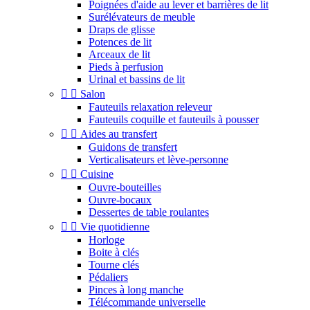
Poignées d'aide au lever et barrières de lit
Surélévateurs de meuble
Draps de glisse
Potences de lit
Arceaux de lit
Pieds à perfusion
Urinal et bassins de lit


Salon
Fauteuils relaxation releveur
Fauteuils coquille et fauteuils à pousser


Aides au transfert
Guidons de transfert
Verticalisateurs et lève-personne


Cuisine
Ouvre-bouteilles
Ouvre-bocaux
Dessertes de table roulantes


Vie quotidienne
Horloge
Boite à clés
Tourne clés
Pédaliers
Pinces à long manche
Télécommande universelle