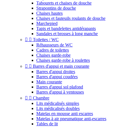
Tabourets et chaises de douche
Strapontins de douche
Chaises hautes
Chaises et fauteuils roulants de douche
Marchepied
Tapis et bandelettes antidérapants
Sandales et brosses à long manche


Toilettes / WC
Réhausseurs de WC
Cadres de toilettes
Chaises garde-robe
Chaises garde-robe à roulettes


Barres d'appui et main courante
Barres d'appui droites
Barres d'appui coudées
Main courante
Barres d'appui sol plafond
Barres d'appui à ventouses


Chambre
Lits médicalisés simples
Lits médicalisés doubles
Matelas en mousse anti escarres
Matelas à air pneumatique anti-escarres
Tables de lit