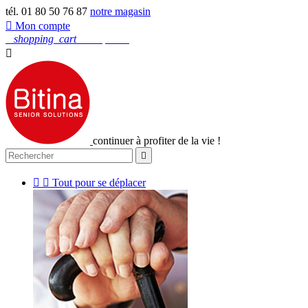
tél. 01 80 50 76 87
notre magasin

Mon compte
0
shopping_cart
Mon panier

continuer à profiter de la vie !



Tout pour se déplacer