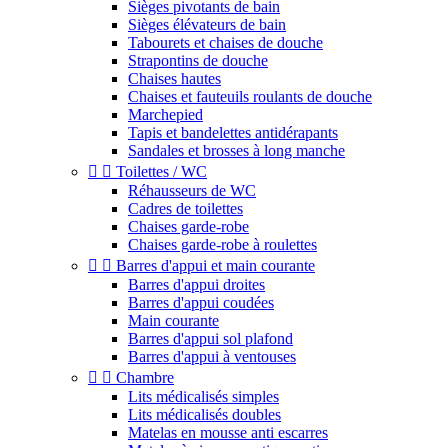
Sièges pivotants de bain
Sièges élévateurs de bain
Tabourets et chaises de douche
Strapontins de douche
Chaises hautes
Chaises et fauteuils roulants de douche
Marchepied
Tapis et bandelettes antidérapants
Sandales et brosses à long manche


Toilettes / WC
Réhausseurs de WC
Cadres de toilettes
Chaises garde-robe
Chaises garde-robe à roulettes


Barres d'appui et main courante
Barres d'appui droites
Barres d'appui coudées
Main courante
Barres d'appui sol plafond
Barres d'appui à ventouses


Chambre
Lits médicalisés simples
Lits médicalisés doubles
Matelas en mousse anti escarres