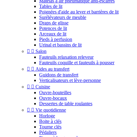
Matelas à air pneumatique anti-escarres
Tables de lit
Poignées d'aide au lever et barrières de lit
Surélévateurs de meuble
Draps de glisse
Potences de lit
Arceaux de lit
Pieds à perfusion
Urinal et bassins de lit


Salon
Fauteuils relaxation releveur
Fauteuils coquille et fauteuils à pousser


Aides au transfert
Guidons de transfert
Verticalisateurs et lève-personne


Cuisine
Ouvre-bouteilles
Ouvre-bocaux
Dessertes de table roulantes


Vie quotidienne
Horloge
Boite à clés
Tourne clés
Pédaliers