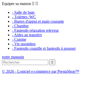
Equiper sa maison


- Salle de bain
- Toilettes /WC
- Barres d'appui et main courante
- Chambre
- Fauteuils relaxation releveur
- Aides au transfert
- Cuisine
- Vie quotidien
- Fauteuils coquille et fauteuils à pousser
notre magasin

© 2026 - Logiciel e-commerce par PrestaShop™