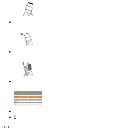


