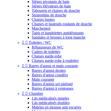
Sièges pivotants de bain
Sièges élévateurs de bain
Tabourets et chaises de douche
Strapontins de douche
Chaises hautes
Chaises et fauteuils roulants de douche
Marchepied
Tapis et bandelettes antidérapants
Sandales et brosses à long manche


Toilettes / WC
Réhausseurs de WC
Cadres de toilettes
Chaises garde-robe
Chaises garde-robe à roulettes


Barres d'appui et main courante
Barres d'appui droites
Barres d'appui coudées
Main courante
Barres d'appui sol plafond
Barres d'appui à ventouses


Chambre
Lits médicalisés simples
Lits médicalisés doubles
Matelas en mousse anti escarres