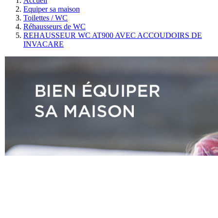
Accueil
Equiper sa maison
Toilettes / WC
Réhausseurs de WC
REHAUSSEUR WC AT900 AVEC ACCOUDOIRS DE
INVACARE