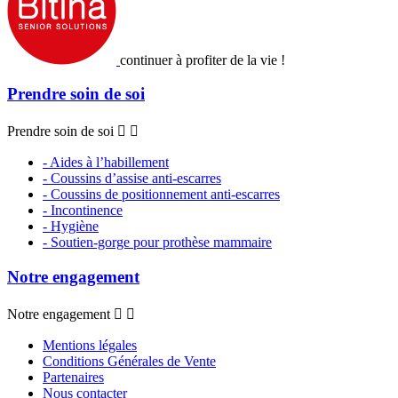
continuer à profiter de la vie !
Prendre soin de soi
Prendre soin de soi


- Aides à l’habillement
- Coussins d’assise anti-escarres
- Coussins de positionnement anti-escarres
- Incontinence
- Hygiène
- Soutien-gorge pour prothèse mammaire
Notre engagement
Notre engagement


Mentions légales
Conditions Générales de Vente
Partenaires
Nous contacter