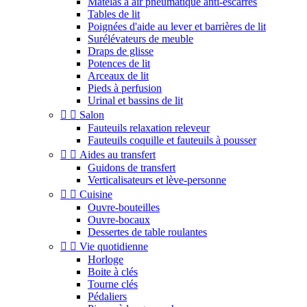
Matelas à air pneumatique anti-escarres
Tables de lit
Poignées d'aide au lever et barrières de lit
Surélévateurs de meuble
Draps de glisse
Potences de lit
Arceaux de lit
Pieds à perfusion
Urinal et bassins de lit


Salon
Fauteuils relaxation releveur
Fauteuils coquille et fauteuils à pousser


Aides au transfert
Guidons de transfert
Verticalisateurs et lève-personne


Cuisine
Ouvre-bouteilles
Ouvre-bocaux
Dessertes de table roulantes


Vie quotidienne
Horloge
Boite à clés
Tourne clés
Pédaliers