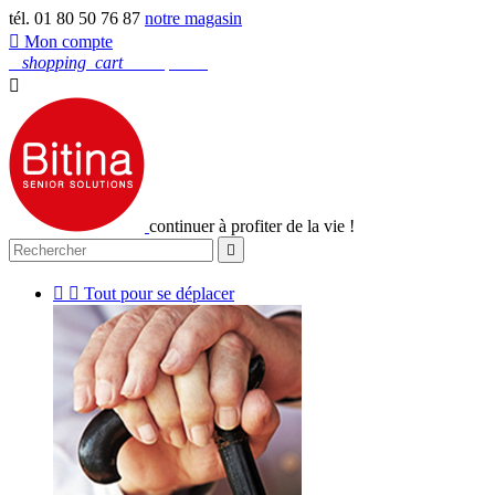
tél. 01 80 50 76 87
notre magasin

Mon compte
0
shopping_cart
Mon panier

continuer à profiter de la vie !



Tout pour se déplacer