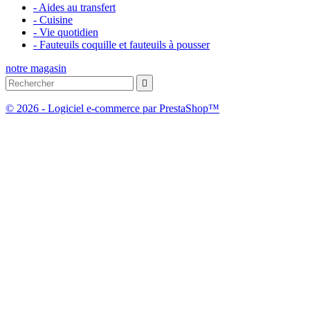
- Aides au transfert
- Cuisine
- Vie quotidien
- Fauteuils coquille et fauteuils à pousser
notre magasin

© 2026 - Logiciel e-commerce par PrestaShop™