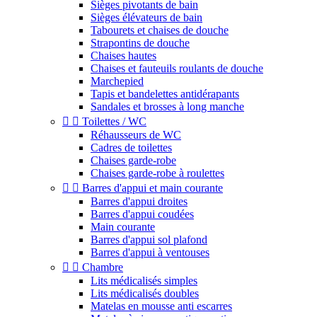
Sièges pivotants de bain
Sièges élévateurs de bain
Tabourets et chaises de douche
Strapontins de douche
Chaises hautes
Chaises et fauteuils roulants de douche
Marchepied
Tapis et bandelettes antidérapants
Sandales et brosses à long manche


Toilettes / WC
Réhausseurs de WC
Cadres de toilettes
Chaises garde-robe
Chaises garde-robe à roulettes


Barres d'appui et main courante
Barres d'appui droites
Barres d'appui coudées
Main courante
Barres d'appui sol plafond
Barres d'appui à ventouses


Chambre
Lits médicalisés simples
Lits médicalisés doubles
Matelas en mousse anti escarres