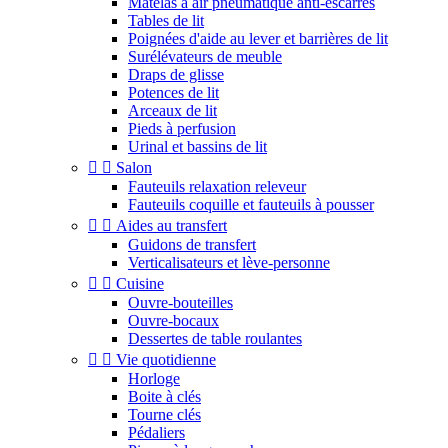
Matelas à air pneumatique anti-escarres
Tables de lit
Poignées d'aide au lever et barrières de lit
Surélévateurs de meuble
Draps de glisse
Potences de lit
Arceaux de lit
Pieds à perfusion
Urinal et bassins de lit


Salon
Fauteuils relaxation releveur
Fauteuils coquille et fauteuils à pousser


Aides au transfert
Guidons de transfert
Verticalisateurs et lève-personne


Cuisine
Ouvre-bouteilles
Ouvre-bocaux
Dessertes de table roulantes


Vie quotidienne
Horloge
Boite à clés
Tourne clés
Pédaliers