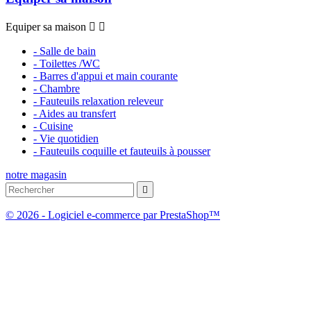
Equiper sa maison


- Salle de bain
- Toilettes /WC
- Barres d'appui et main courante
- Chambre
- Fauteuils relaxation releveur
- Aides au transfert
- Cuisine
- Vie quotidien
- Fauteuils coquille et fauteuils à pousser
notre magasin

© 2026 - Logiciel e-commerce par PrestaShop™