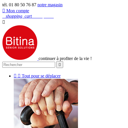
tél. 01 80 50 76 87
notre magasin

Mon compte
0
shopping_cart
Mon panier

continuer à profiter de la vie !



Tout pour se déplacer