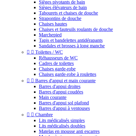
Sièges pivotants de bain
Sièges élévateurs de bain
Tabourets et chaises de douche
Strapontins de douche
Chaises hautes
Chaises et fauteuils roulants de douche
Marchepied
Tapis et bandelettes antidérapants
Sandales et brosses à long manche


Toilettes / WC
Réhausseurs de WC
Cadres de toilettes
Chaises garde-robe
Chaises garde-robe à roulettes


Barres d'appui et main courante
Barres d'appui droites
Barres d'appui coudées
Main courante
Barres d'appui sol plafond
Barres d'appui à ventouses


Chambre
Lits médicalisés simples
Lits médicalisés doubles
Matelas en mousse anti escarres