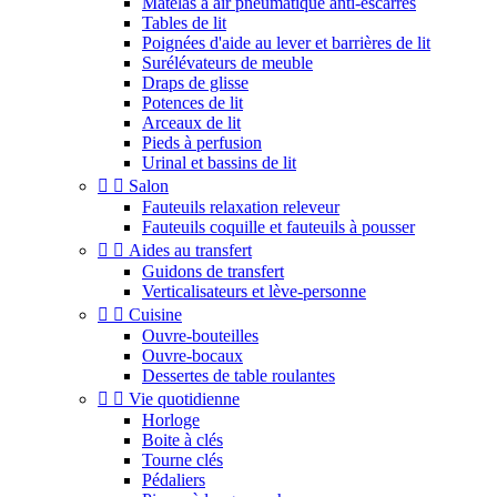
Matelas à air pneumatique anti-escarres
Tables de lit
Poignées d'aide au lever et barrières de lit
Surélévateurs de meuble
Draps de glisse
Potences de lit
Arceaux de lit
Pieds à perfusion
Urinal et bassins de lit


Salon
Fauteuils relaxation releveur
Fauteuils coquille et fauteuils à pousser


Aides au transfert
Guidons de transfert
Verticalisateurs et lève-personne


Cuisine
Ouvre-bouteilles
Ouvre-bocaux
Dessertes de table roulantes


Vie quotidienne
Horloge
Boite à clés
Tourne clés
Pédaliers