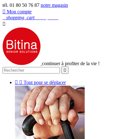
tél. 01 80 50 76 87
notre magasin

Mon compte
0
shopping_cart
Mon panier

continuer à profiter de la vie !



Tout pour se déplacer