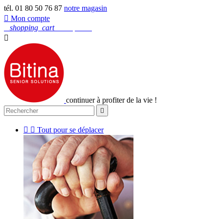
tél. 01 80 50 76 87
notre magasin

Mon compte
0
shopping_cart
Mon panier

continuer à profiter de la vie !



Tout pour se déplacer