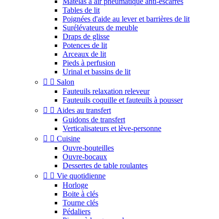
Matelas à air pneumatique anti-escarres
Tables de lit
Poignées d'aide au lever et barrières de lit
Surélévateurs de meuble
Draps de glisse
Potences de lit
Arceaux de lit
Pieds à perfusion
Urinal et bassins de lit


Salon
Fauteuils relaxation releveur
Fauteuils coquille et fauteuils à pousser


Aides au transfert
Guidons de transfert
Verticalisateurs et lève-personne


Cuisine
Ouvre-bouteilles
Ouvre-bocaux
Dessertes de table roulantes


Vie quotidienne
Horloge
Boite à clés
Tourne clés
Pédaliers