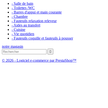
- Salle de bain
- Toilettes /WC
- Barres d'appui et main courante
- Chambre
- Fauteuils relaxation releveur
- Aides au transfert
- Cuisine
- Vie quotidien
- Fauteuils coquille et fauteuils à pousser
notre magasin

© 2026 - Logiciel e-commerce par PrestaShop™