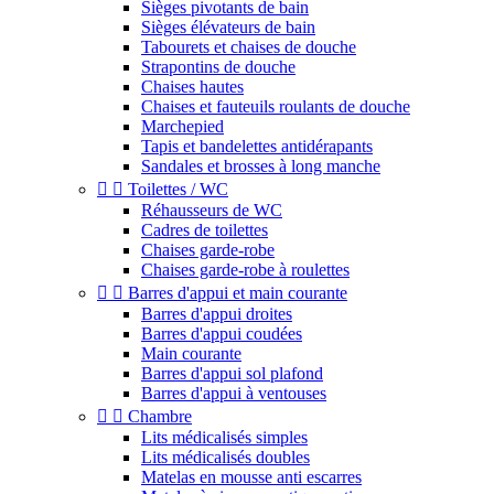
Sièges pivotants de bain
Sièges élévateurs de bain
Tabourets et chaises de douche
Strapontins de douche
Chaises hautes
Chaises et fauteuils roulants de douche
Marchepied
Tapis et bandelettes antidérapants
Sandales et brosses à long manche


Toilettes / WC
Réhausseurs de WC
Cadres de toilettes
Chaises garde-robe
Chaises garde-robe à roulettes


Barres d'appui et main courante
Barres d'appui droites
Barres d'appui coudées
Main courante
Barres d'appui sol plafond
Barres d'appui à ventouses


Chambre
Lits médicalisés simples
Lits médicalisés doubles
Matelas en mousse anti escarres