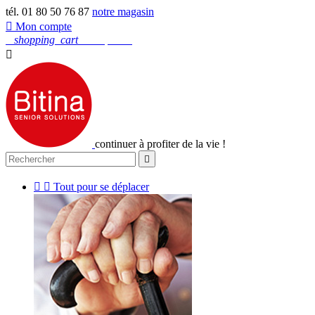
tél. 01 80 50 76 87
notre magasin

Mon compte
0
shopping_cart
Mon panier

continuer à profiter de la vie !



Tout pour se déplacer