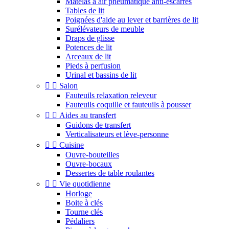
Matelas à air pneumatique anti-escarres
Tables de lit
Poignées d'aide au lever et barrières de lit
Surélévateurs de meuble
Draps de glisse
Potences de lit
Arceaux de lit
Pieds à perfusion
Urinal et bassins de lit


Salon
Fauteuils relaxation releveur
Fauteuils coquille et fauteuils à pousser


Aides au transfert
Guidons de transfert
Verticalisateurs et lève-personne


Cuisine
Ouvre-bouteilles
Ouvre-bocaux
Dessertes de table roulantes


Vie quotidienne
Horloge
Boite à clés
Tourne clés
Pédaliers