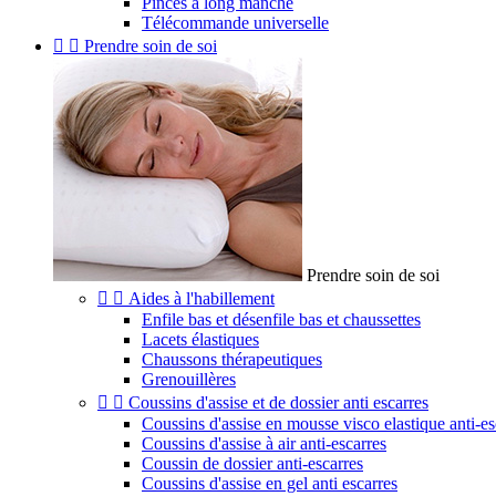
Pinces à long manche
Télécommande universelle


Prendre soin de soi
Prendre soin de soi


Aides à l'habillement
Enfile bas et désenfile bas et chaussettes
Lacets élastiques
Chaussons thérapeutiques
Grenouillères


Coussins d'assise et de dossier anti escarres
Coussins d'assise en mousse visco elastique anti-es
Coussins d'assise à air anti-escarres
Coussin de dossier anti-escarres
Coussins d'assise en gel anti escarres