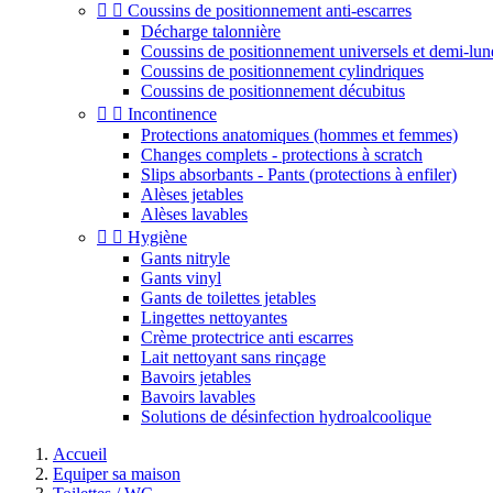


Coussins de positionnement anti-escarres
Décharge talonnière
Coussins de positionnement universels et demi-lun
Coussins de positionnement cylindriques
Coussins de positionnement décubitus


Incontinence
Protections anatomiques (hommes et femmes)
Changes complets - protections à scratch
Slips absorbants - Pants (protections à enfiler)
Alèses jetables
Alèses lavables


Hygiène
Gants nitryle
Gants vinyl
Gants de toilettes jetables
Lingettes nettoyantes
Crème protectrice anti escarres
Lait nettoyant sans rinçage
Bavoirs jetables
Bavoirs lavables
Solutions de désinfection hydroalcoolique
Accueil
Equiper sa maison