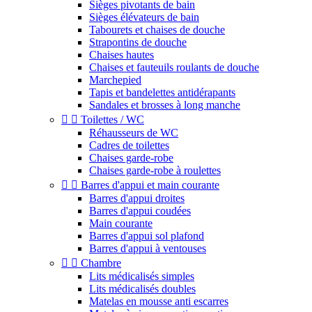
Sièges pivotants de bain
Sièges élévateurs de bain
Tabourets et chaises de douche
Strapontins de douche
Chaises hautes
Chaises et fauteuils roulants de douche
Marchepied
Tapis et bandelettes antidérapants
Sandales et brosses à long manche


Toilettes / WC
Réhausseurs de WC
Cadres de toilettes
Chaises garde-robe
Chaises garde-robe à roulettes


Barres d'appui et main courante
Barres d'appui droites
Barres d'appui coudées
Main courante
Barres d'appui sol plafond
Barres d'appui à ventouses


Chambre
Lits médicalisés simples
Lits médicalisés doubles
Matelas en mousse anti escarres