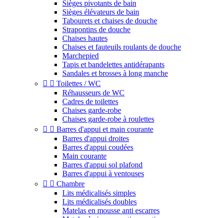
Sièges pivotants de bain
Sièges élévateurs de bain
Tabourets et chaises de douche
Strapontins de douche
Chaises hautes
Chaises et fauteuils roulants de douche
Marchepied
Tapis et bandelettes antidérapants
Sandales et brosses à long manche


Toilettes / WC
Réhausseurs de WC
Cadres de toilettes
Chaises garde-robe
Chaises garde-robe à roulettes


Barres d'appui et main courante
Barres d'appui droites
Barres d'appui coudées
Main courante
Barres d'appui sol plafond
Barres d'appui à ventouses


Chambre
Lits médicalisés simples
Lits médicalisés doubles
Matelas en mousse anti escarres