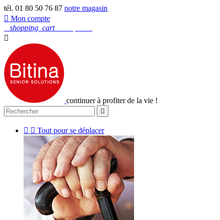
tél. 01 80 50 76 87
notre magasin

Mon compte
0
shopping_cart
Mon panier

continuer à profiter de la vie !



Tout pour se déplacer