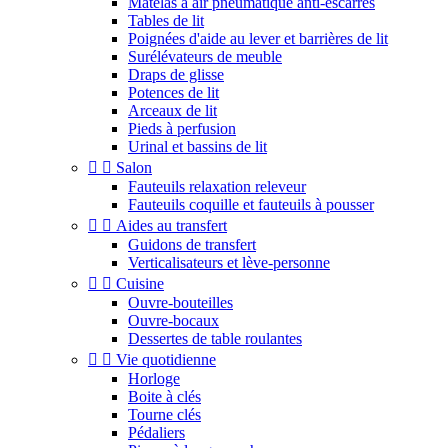
Matelas à air pneumatique anti-escarres
Tables de lit
Poignées d'aide au lever et barrières de lit
Surélévateurs de meuble
Draps de glisse
Potences de lit
Arceaux de lit
Pieds à perfusion
Urinal et bassins de lit


Salon
Fauteuils relaxation releveur
Fauteuils coquille et fauteuils à pousser


Aides au transfert
Guidons de transfert
Verticalisateurs et lève-personne


Cuisine
Ouvre-bouteilles
Ouvre-bocaux
Dessertes de table roulantes


Vie quotidienne
Horloge
Boite à clés
Tourne clés
Pédaliers